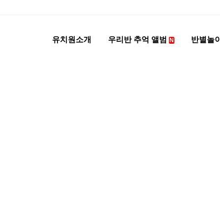
유치원소개
우리반 추억 앨범
반별놀
N