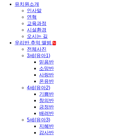
유치원소개
인사말
연혁
교육과정
시설환경
오시는 길
우리반 추억 앨범
N
전체사진
3세(유아1)
믿음반
소망반
사랑반
온유반
4세(유아2)
기쁨반
창의반
긍정반
배려반
5세(유아3)
지혜반
감사반