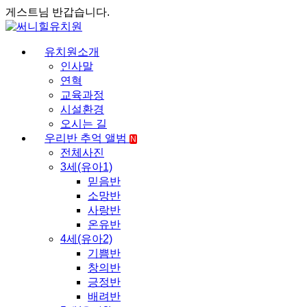
게스트님 반갑습니다.
유치원소개
인사말
연혁
교육과정
시설환경
오시는 길
우리반 추억 앨범
N
전체사진
3세(유아1)
믿음반
소망반
사랑반
온유반
4세(유아2)
기쁨반
창의반
긍정반
배려반