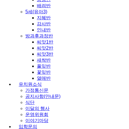
배려반
5세(유아3)
지혜반
감사반
인내반
방과후과정반
씨앗1반
씨앗2반
씨앗3반
새싹반
풀잎반
꽃잎반
열매반
유치원소식
가정통신문
공지사항(안내문)
식단
이달의 행사
운영위원회
이야기마당
입학문의