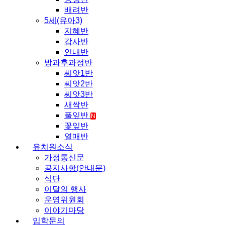
배려반
5세(유아3)
지혜반
감사반
인내반
방과후과정반
씨앗1반
씨앗2반
씨앗3반
새싹반
풀잎반
N
꽃잎반
열매반
유치원소식
가정통신문
공지사항(안내문)
식단
이달의 행사
운영위원회
이야기마당
입학문의