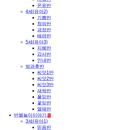
온유반
4세(유아2)
기쁨반
창의반
긍정반
배려반
5세(유아3)
지혜반
감사반
인내반
방과후반
씨앗1반
씨앗2반
씨앗3반
새싹반
풀잎반
꽃잎반
열매반
반별놀이이야기
N
3세(유아1)
믿음반