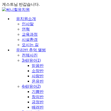
게스트님 반갑습니다.
유치원소개
인사말
연혁
교육과정
시설환경
오시는 길
우리반 추억 앨범
전체사진
3세(유아1)
믿음반
소망반
사랑반
온유반
4세(유아2)
기쁨반
창의반
긍정반
배려반