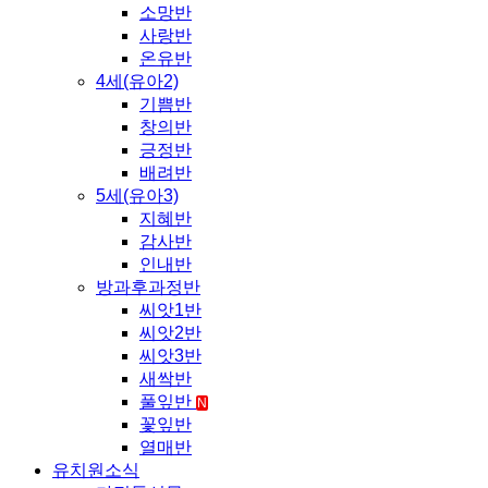
소망반
사랑반
온유반
4세(유아2)
기쁨반
창의반
긍정반
배려반
5세(유아3)
지혜반
감사반
인내반
방과후과정반
씨앗1반
씨앗2반
씨앗3반
새싹반
풀잎반
N
꽃잎반
열매반
유치원소식