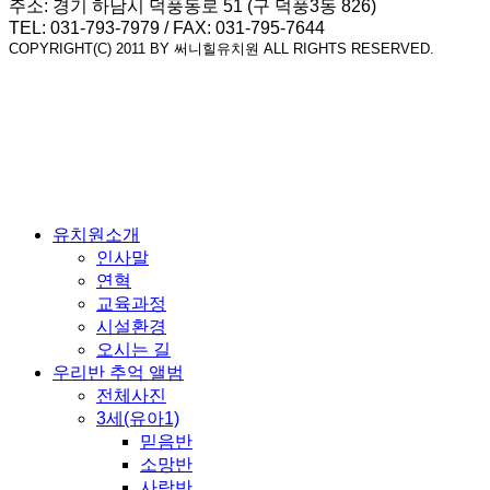
주소: 경기 하남시 덕풍동로 51 (구 덕풍3동 826)
TEL: 031-793-7979 / FAX: 031-795-7644
COPYRIGHT(C) 2011 BY 써니힐유치원 ALL RIGHTS RESERVED.
유치원소개
인사말
연혁
교육과정
시설환경
오시는 길
우리반 추억 앨범
전체사진
3세(유아1)
믿음반
소망반
사랑반