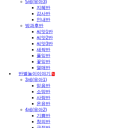
5세(유아3)
지혜반
감사반
인내반
방과후반
씨앗1반
씨앗2반
씨앗3반
새싹반
풀잎반
꽃잎반
열매반
반별놀이이야기
N
3세(유아1)
믿음반
소망반
사랑반
온유반
4세(유아2)
기쁨반
창의반
긍정반