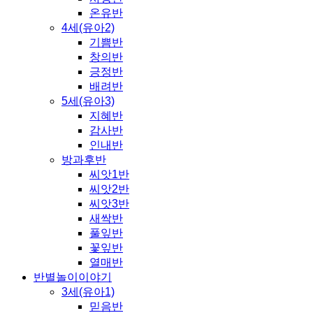
온유반
4세(유아2)
기쁨반
창의반
긍정반
배려반
5세(유아3)
지혜반
감사반
인내반
방과후반
씨앗1반
씨앗2반
씨앗3반
새싹반
풀잎반
꽃잎반
열매반
반별놀이이야기
3세(유아1)
믿음반