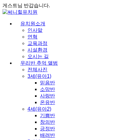
게스트님 반갑습니다.
유치원소개
인사말
연혁
교육과정
시설환경
오시는 길
우리반 추억 앨범
전체사진
3세(유아1)
믿음반
소망반
사랑반
온유반
4세(유아2)
기쁨반
창의반
긍정반
배려반