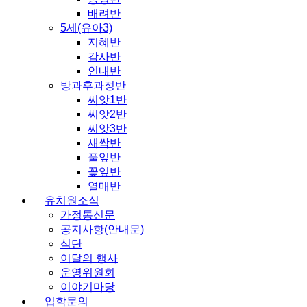
배려반
5세(유아3)
지혜반
감사반
인내반
방과후과정반
씨앗1반
씨앗2반
씨앗3반
새싹반
풀잎반
꽃잎반
열매반
유치원소식
가정통신문
공지사항(안내문)
식단
이달의 행사
운영위원회
이야기마당
입학문의