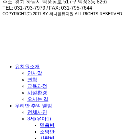
주소: 경기 하남시 덕풍동로 51 (구 덕풍3동 826)
TEL: 031-793-7979 / FAX: 031-795-7644
COPYRIGHT(C) 2011 BY 써니힐유치원 ALL RIGHTS RESERVED.
유치원소개
인사말
연혁
교육과정
시설환경
오시는 길
우리반 추억 앨범
전체사진
3세(유아1)
믿음반
소망반
사랑반