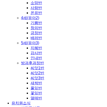
소망반
사랑반
온유반
4세(유아2)
기쁨반
창의반
긍정반
배려반
5세(유아3)
지혜반
감사반
인내반
방과후과정반
씨앗1반
씨앗2반
씨앗3반
새싹반
풀잎반
꽃잎반
열매반
유치원소식