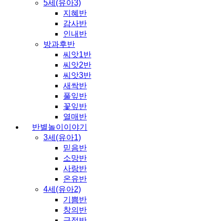
5세(유아3)
지혜반
감사반
인내반
방과후반
씨앗1반
씨앗2반
씨앗3반
새싹반
풀잎반
꽃잎반
열매반
반별놀이이야기
3세(유아1)
믿음반
소망반
사랑반
온유반
4세(유아2)
기쁨반
창의반
긍정반