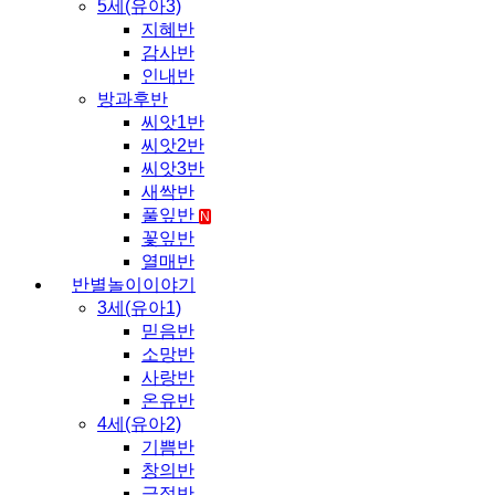
5세(유아3)
지혜반
감사반
인내반
방과후반
씨앗1반
씨앗2반
씨앗3반
새싹반
풀잎반
N
꽃잎반
열매반
반별놀이이야기
3세(유아1)
믿음반
소망반
사랑반
온유반
4세(유아2)
기쁨반
창의반
긍정반