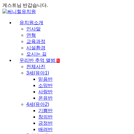
게스트님 반갑습니다.
유치원소개
인사말
연혁
교육과정
시설환경
오시는 길
우리반 추억 앨범
N
전체사진
3세(유아1)
믿음반
소망반
사랑반
온유반
4세(유아2)
기쁨반
창의반
긍정반
배려반