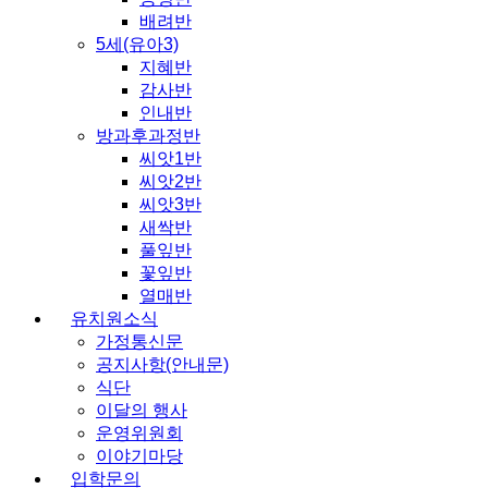
배려반
5세(유아3)
지혜반
감사반
인내반
방과후과정반
씨앗1반
씨앗2반
씨앗3반
새싹반
풀잎반
꽃잎반
열매반
유치원소식
가정통신문
공지사항(안내문)
식단
이달의 행사
운영위원회
이야기마당
입학문의