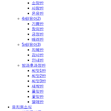
소망반
사랑반
온유반
4세(유아2)
기쁨반
창의반
긍정반
배려반
5세(유아3)
지혜반
감사반
인내반
방과후과정반
씨앗1반
씨앗2반
씨앗3반
새싹반
풀잎반
꽃잎반
열매반
유치원소식