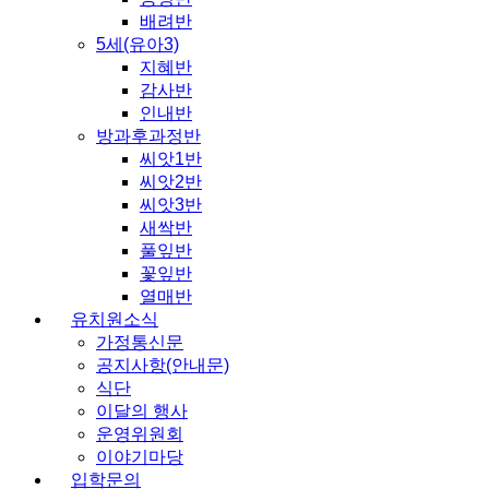
배려반
5세(유아3)
지혜반
감사반
인내반
방과후과정반
씨앗1반
씨앗2반
씨앗3반
새싹반
풀잎반
꽃잎반
열매반
유치원소식
가정통신문
공지사항(안내문)
식단
이달의 행사
운영위원회
이야기마당
입학문의