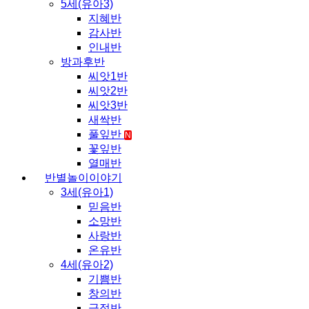
5세(유아3)
지혜반
감사반
인내반
방과후반
씨앗1반
씨앗2반
씨앗3반
새싹반
풀잎반
N
꽃잎반
열매반
반별놀이이야기
3세(유아1)
믿음반
소망반
사랑반
온유반
4세(유아2)
기쁨반
창의반
긍정반