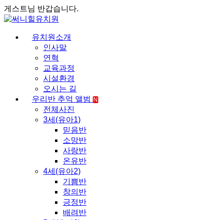
게스트님 반갑습니다.
유치원소개
인사말
연혁
교육과정
시설환경
오시는 길
우리반 추억 앨범
N
전체사진
3세(유아1)
믿음반
소망반
사랑반
온유반
4세(유아2)
기쁨반
창의반
긍정반
배려반