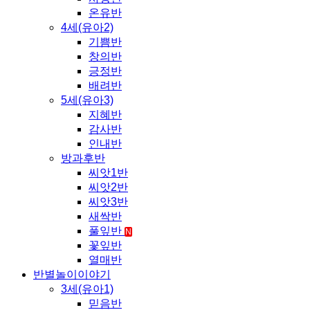
온유반
4세(유아2)
기쁨반
창의반
긍정반
배려반
5세(유아3)
지혜반
감사반
인내반
방과후반
씨앗1반
씨앗2반
씨앗3반
새싹반
풀잎반
N
꽃잎반
열매반
반별놀이이야기
3세(유아1)
믿음반