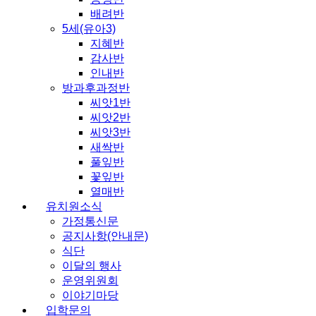
배려반
5세(유아3)
지혜반
감사반
인내반
방과후과정반
씨앗1반
씨앗2반
씨앗3반
새싹반
풀잎반
꽃잎반
열매반
유치원소식
가정통신문
공지사항(안내문)
식단
이달의 행사
운영위원회
이야기마당
입학문의