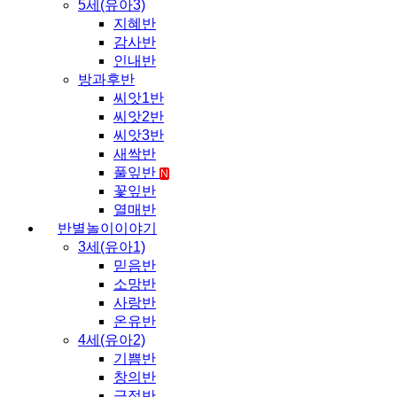
5세(유아3)
지혜반
감사반
인내반
방과후반
씨앗1반
씨앗2반
씨앗3반
새싹반
풀잎반
N
꽃잎반
열매반
반별놀이이야기
3세(유아1)
믿음반
소망반
사랑반
온유반
4세(유아2)
기쁨반
창의반
긍정반