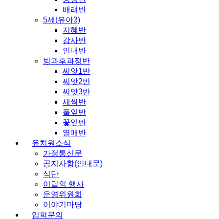
배려반
5세(유아3)
지혜반
감사반
인내반
방과후과정반
씨앗1반
씨앗2반
씨앗3반
새싹반
풀잎반
꽃잎반
열매반
유치원소식
가정통신문
공지사항(안내문)
식단
이달의 행사
운영위원회
이야기마당
입학문의