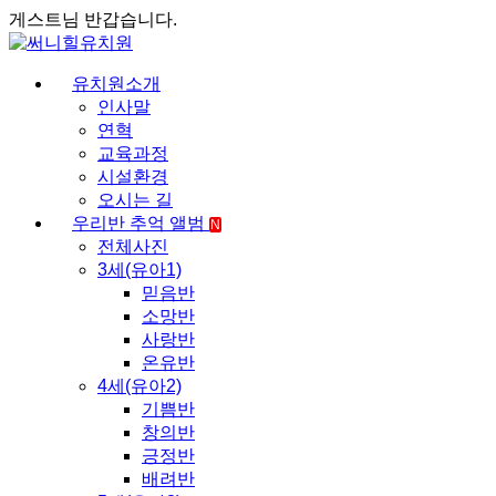
게스트님 반갑습니다.
유치원소개
인사말
연혁
교육과정
시설환경
오시는 길
우리반 추억 앨범
N
전체사진
3세(유아1)
믿음반
소망반
사랑반
온유반
4세(유아2)
기쁨반
창의반
긍정반
배려반