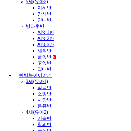
5세(유아3)
지혜반
감사반
인내반
방과후반
씨앗1반
씨앗2반
씨앗3반
새싹반
풀잎반
N
꽃잎반
열매반
반별놀이이야기
3세(유아1)
믿음반
소망반
사랑반
온유반
4세(유아2)
기쁨반
창의반
긍정반