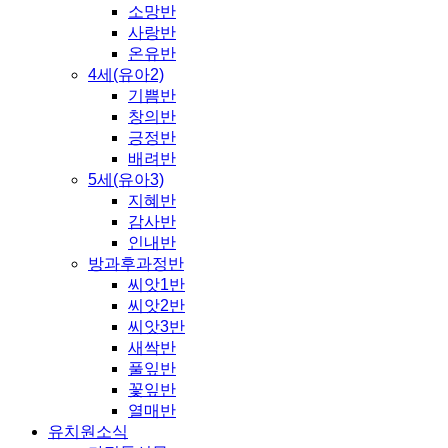
소망반
사랑반
온유반
4세(유아2)
기쁨반
창의반
긍정반
배려반
5세(유아3)
지혜반
감사반
인내반
방과후과정반
씨앗1반
씨앗2반
씨앗3반
새싹반
풀잎반
꽃잎반
열매반
유치원소식