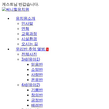
게스트님 반갑습니다.
유치원소개
인사말
연혁
교육과정
시설환경
오시는 길
우리반 추억 앨범
N
전체사진
3세(유아1)
믿음반
소망반
사랑반
온유반
4세(유아2)
기쁨반
창의반
긍정반
배려반