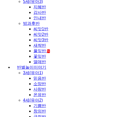
5세(유아3)
지혜반
감사반
인내반
방과후반
씨앗1반
씨앗2반
씨앗3반
새싹반
풀잎반
N
꽃잎반
열매반
반별놀이이야기
3세(유아1)
믿음반
소망반
사랑반
온유반
4세(유아2)
기쁨반
창의반
긍정반