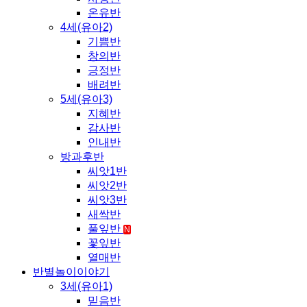
온유반
4세(유아2)
기쁨반
창의반
긍정반
배려반
5세(유아3)
지혜반
감사반
인내반
방과후반
씨앗1반
씨앗2반
씨앗3반
새싹반
풀잎반
N
꽃잎반
열매반
반별놀이이야기
3세(유아1)
믿음반