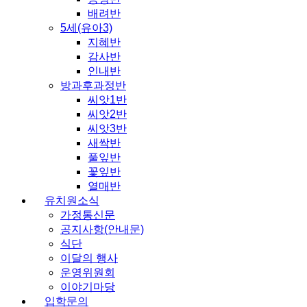
배려반
5세(유아3)
지혜반
감사반
인내반
방과후과정반
씨앗1반
씨앗2반
씨앗3반
새싹반
풀잎반
꽃잎반
열매반
유치원소식
가정통신문
공지사항(안내문)
식단
이달의 행사
운영위원회
이야기마당
입학문의