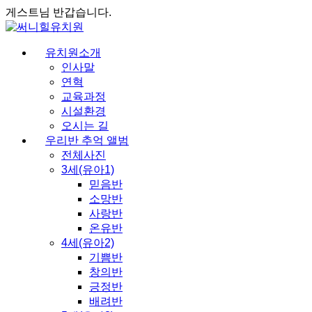
게스트님 반갑습니다.
유치원소개
인사말
연혁
교육과정
시설환경
오시는 길
우리반 추억 앨범
전체사진
3세(유아1)
믿음반
소망반
사랑반
온유반
4세(유아2)
기쁨반
창의반
긍정반
배려반