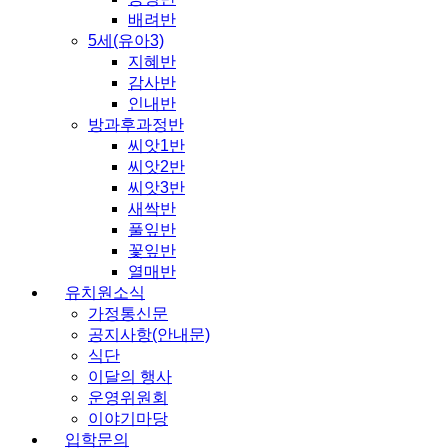
배려반
5세(유아3)
지혜반
감사반
인내반
방과후과정반
씨앗1반
씨앗2반
씨앗3반
새싹반
풀잎반
꽃잎반
열매반
유치원소식
가정통신문
공지사항(안내문)
식단
이달의 행사
운영위원회
이야기마당
입학문의