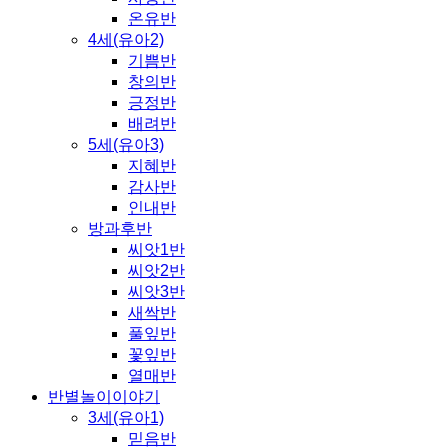
온유반
4세(유아2)
기쁨반
창의반
긍정반
배려반
5세(유아3)
지혜반
감사반
인내반
방과후반
씨앗1반
씨앗2반
씨앗3반
새싹반
풀잎반
꽃잎반
열매반
반별놀이이야기
3세(유아1)
믿음반