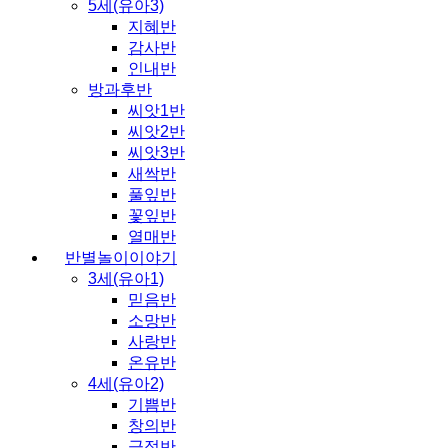
5세(유아3)
지혜반
감사반
인내반
방과후반
씨앗1반
씨앗2반
씨앗3반
새싹반
풀잎반
꽃잎반
열매반
반별놀이이야기
3세(유아1)
믿음반
소망반
사랑반
온유반
4세(유아2)
기쁨반
창의반
긍정반