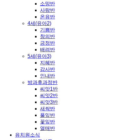
소망반
사랑반
온유반
4세(유아2)
기쁨반
창의반
긍정반
배려반
5세(유아3)
지혜반
감사반
인내반
방과후과정반
씨앗1반
씨앗2반
씨앗3반
새싹반
풀잎반
꽃잎반
열매반
유치원소식