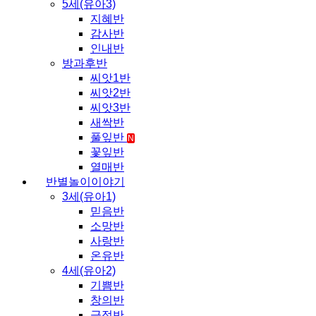
5세(유아3)
지혜반
감사반
인내반
방과후반
씨앗1반
씨앗2반
씨앗3반
새싹반
풀잎반
N
꽃잎반
열매반
반별놀이이야기
3세(유아1)
믿음반
소망반
사랑반
온유반
4세(유아2)
기쁨반
창의반
긍정반