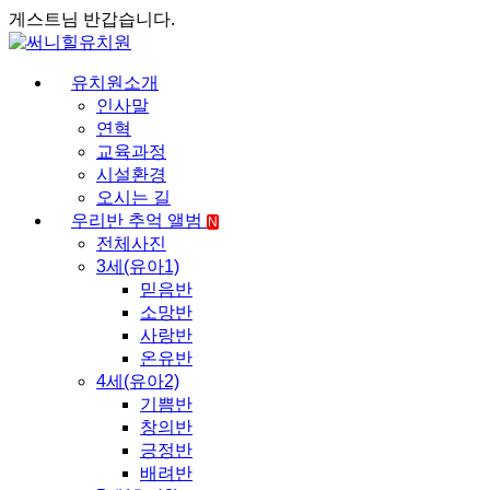
게스트님 반갑습니다.
유치원소개
인사말
연혁
교육과정
시설환경
오시는 길
우리반 추억 앨범
N
전체사진
3세(유아1)
믿음반
소망반
사랑반
온유반
4세(유아2)
기쁨반
창의반
긍정반
배려반