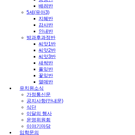
배려반
5세(유아3)
지혜반
감사반
인내반
방과후과정반
씨앗1반
씨앗2반
씨앗3반
새싹반
풀잎반
꽃잎반
열매반
유치원소식
가정통신문
공지사항(안내문)
식단
이달의 행사
운영위원회
이야기마당
입학문의