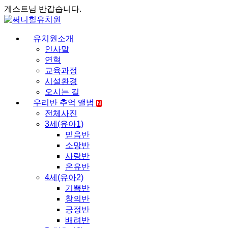
게스트님 반갑습니다.
유치원소개
인사말
연혁
교육과정
시설환경
오시는 길
우리반 추억 앨범
N
전체사진
3세(유아1)
믿음반
소망반
사랑반
온유반
4세(유아2)
기쁨반
창의반
긍정반
배려반