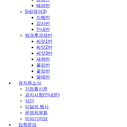
배려반
5세(유아3)
지혜반
감사반
인내반
방과후과정반
씨앗1반
씨앗2반
씨앗3반
새싹반
풀잎반
꽃잎반
열매반
유치원소식
가정통신문
공지사항(안내문)
식단
이달의 행사
운영위원회
이야기마당
입학문의