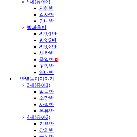
5세(유아3)
지혜반
감사반
인내반
방과후반
씨앗1반
씨앗2반
씨앗3반
새싹반
풀잎반
N
꽃잎반
열매반
반별놀이이야기
3세(유아1)
믿음반
소망반
사랑반
온유반
4세(유아2)
기쁨반
창의반
긍정반