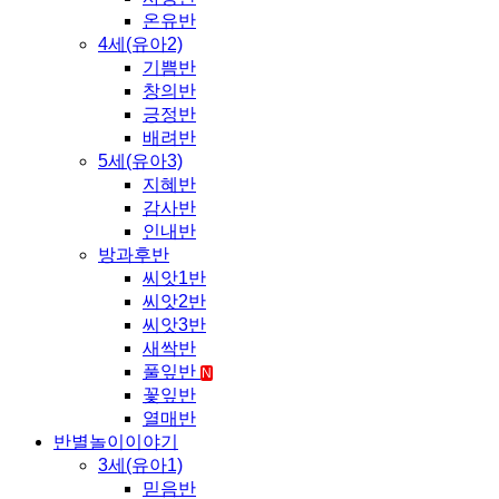
온유반
4세(유아2)
기쁨반
창의반
긍정반
배려반
5세(유아3)
지혜반
감사반
인내반
방과후반
씨앗1반
씨앗2반
씨앗3반
새싹반
풀잎반
N
꽃잎반
열매반
반별놀이이야기
3세(유아1)
믿음반