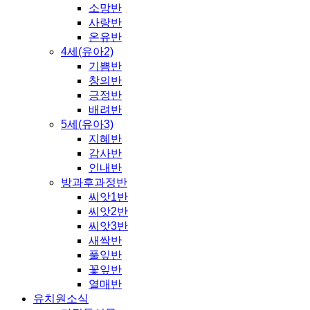
소망반
사랑반
온유반
4세(유아2)
기쁨반
창의반
긍정반
배려반
5세(유아3)
지혜반
감사반
인내반
방과후과정반
씨앗1반
씨앗2반
씨앗3반
새싹반
풀잎반
꽃잎반
열매반
유치원소식