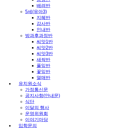
배려반
5세(유아3)
지혜반
감사반
인내반
방과후과정반
씨앗1반
씨앗2반
씨앗3반
새싹반
풀잎반
꽃잎반
열매반
유치원소식
가정통신문
공지사항(안내문)
식단
이달의 행사
운영위원회
이야기마당
입학문의