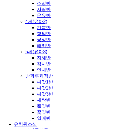
소망반
사랑반
온유반
4세(유아2)
기쁨반
창의반
긍정반
배려반
5세(유아3)
지혜반
감사반
인내반
방과후과정반
씨앗1반
씨앗2반
씨앗3반
새싹반
풀잎반
꽃잎반
열매반
유치원소식