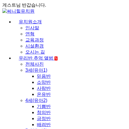
게스트님 반갑습니다.
유치원소개
인사말
연혁
교육과정
시설환경
오시는 길
우리반 추억 앨범
N
전체사진
3세(유아1)
믿음반
소망반
사랑반
온유반
4세(유아2)
기쁨반
창의반
긍정반
배려반