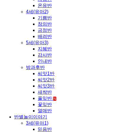
온유반
4세(유아2)
기쁨반
창의반
긍정반
배려반
5세(유아3)
지혜반
감사반
인내반
방과후반
씨앗1반
씨앗2반
씨앗3반
새싹반
풀잎반
N
꽃잎반
열매반
반별놀이이야기
3세(유아1)
믿음반