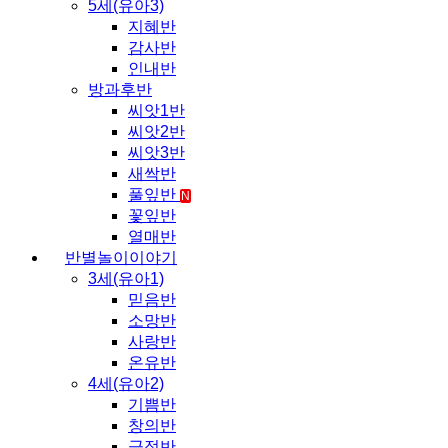
5세(유아3)
지혜반
감사반
인내반
방과후반
씨앗1반
씨앗2반
씨앗3반
새싹반
풀잎반
N
꽃잎반
열매반
반별놀이이야기
3세(유아1)
믿음반
소망반
사랑반
온유반
4세(유아2)
기쁨반
창의반
긍정반