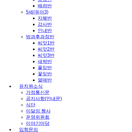
배려반
5세(유아3)
지혜반
감사반
인내반
방과후과정반
씨앗1반
씨앗2반
씨앗3반
새싹반
풀잎반
꽃잎반
열매반
유치원소식
가정통신문
공지사항(안내문)
식단
이달의 행사
운영위원회
이야기마당
입학문의