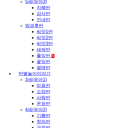
5세(유아3)
지혜반
감사반
인내반
방과후반
씨앗1반
씨앗2반
씨앗3반
새싹반
풀잎반
N
꽃잎반
열매반
반별놀이이야기
3세(유아1)
믿음반
소망반
사랑반
온유반
4세(유아2)
기쁨반
창의반
긍정반