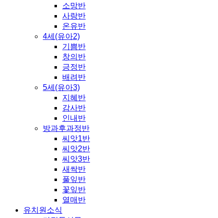
소망반
사랑반
온유반
4세(유아2)
기쁨반
창의반
긍정반
배려반
5세(유아3)
지혜반
감사반
인내반
방과후과정반
씨앗1반
씨앗2반
씨앗3반
새싹반
풀잎반
꽃잎반
열매반
유치원소식