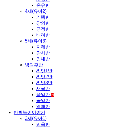
온유반
4세(유아2)
기쁨반
창의반
긍정반
배려반
5세(유아3)
지혜반
감사반
인내반
방과후반
씨앗1반
씨앗2반
씨앗3반
새싹반
풀잎반
N
꽃잎반
열매반
반별놀이이야기
3세(유아1)
믿음반