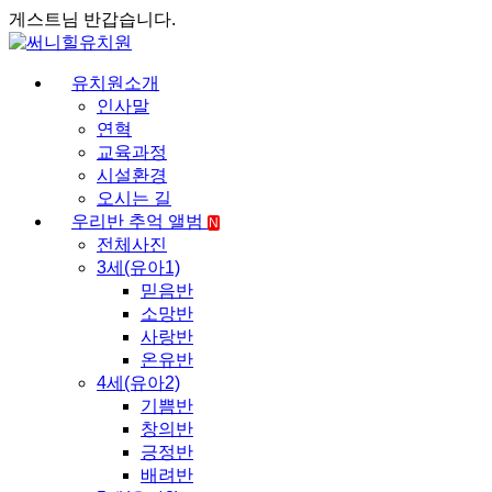
게스트님 반갑습니다.
유치원소개
인사말
연혁
교육과정
시설환경
오시는 길
우리반 추억 앨범
N
전체사진
3세(유아1)
믿음반
소망반
사랑반
온유반
4세(유아2)
기쁨반
창의반
긍정반
배려반