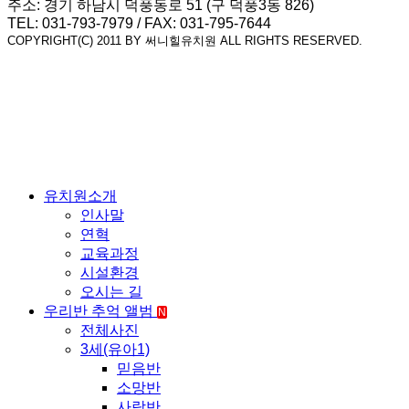
주소: 경기 하남시 덕풍동로 51 (구 덕풍3동 826)
TEL: 031-793-7979 / FAX: 031-795-7644
COPYRIGHT(C) 2011 BY 써니힐유치원 ALL RIGHTS RESERVED.
유치원소개
인사말
연혁
교육과정
시설환경
오시는 길
우리반 추억 앨범
N
전체사진
3세(유아1)
믿음반
소망반
사랑반