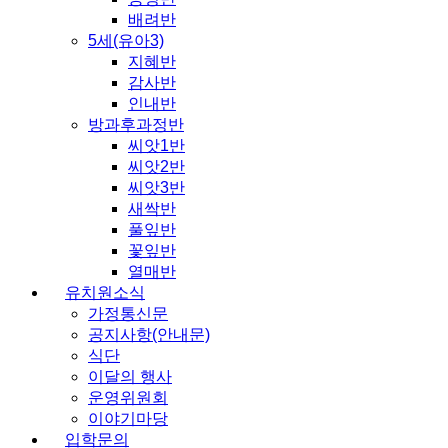
배려반
5세(유아3)
지혜반
감사반
인내반
방과후과정반
씨앗1반
씨앗2반
씨앗3반
새싹반
풀잎반
꽃잎반
열매반
유치원소식
가정통신문
공지사항(안내문)
식단
이달의 행사
운영위원회
이야기마당
입학문의