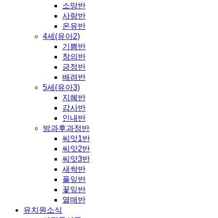
소망반
사랑반
온유반
4세(유아2)
기쁨반
창의반
긍정반
배려반
5세(유아3)
지혜반
감사반
인내반
방과후과정반
씨앗1반
씨앗2반
씨앗3반
새싹반
풀잎반
꽃잎반
열매반
유치원소식