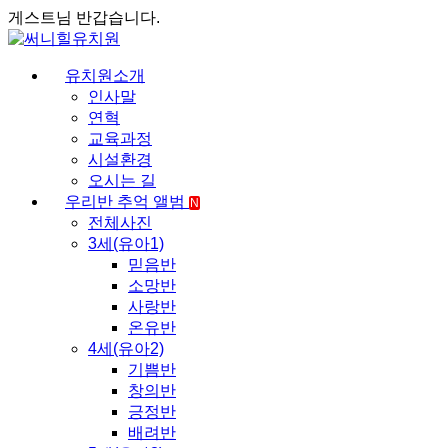
게스트님 반갑습니다.
유치원소개
인사말
연혁
교육과정
시설환경
오시는 길
우리반 추억 앨범
N
전체사진
3세(유아1)
믿음반
소망반
사랑반
온유반
4세(유아2)
기쁨반
창의반
긍정반
배려반