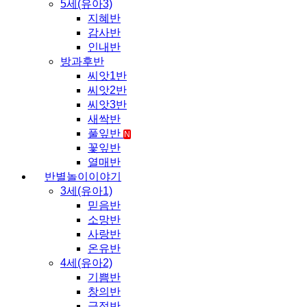
5세(유아3)
지혜반
감사반
인내반
방과후반
씨앗1반
씨앗2반
씨앗3반
새싹반
풀잎반
N
꽃잎반
열매반
반별놀이이야기
3세(유아1)
믿음반
소망반
사랑반
온유반
4세(유아2)
기쁨반
창의반
긍정반