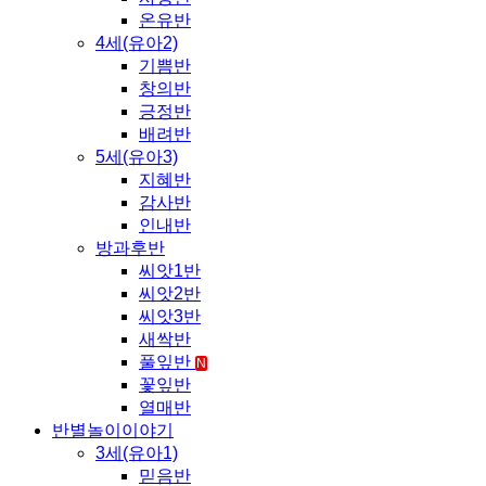
온유반
4세(유아2)
기쁨반
창의반
긍정반
배려반
5세(유아3)
지혜반
감사반
인내반
방과후반
씨앗1반
씨앗2반
씨앗3반
새싹반
풀잎반
N
꽃잎반
열매반
반별놀이이야기
3세(유아1)
믿음반