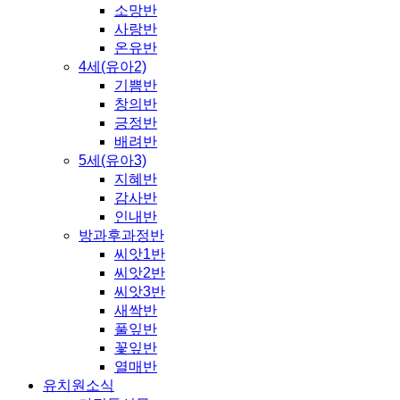
소망반
사랑반
온유반
4세(유아2)
기쁨반
창의반
긍정반
배려반
5세(유아3)
지혜반
감사반
인내반
방과후과정반
씨앗1반
씨앗2반
씨앗3반
새싹반
풀잎반
꽃잎반
열매반
유치원소식