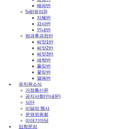
배려반
5세(유아3)
지혜반
감사반
인내반
방과후과정반
씨앗1반
씨앗2반
씨앗3반
새싹반
풀잎반
꽃잎반
열매반
유치원소식
가정통신문
공지사항(안내문)
식단
이달의 행사
운영위원회
이야기마당
입학문의