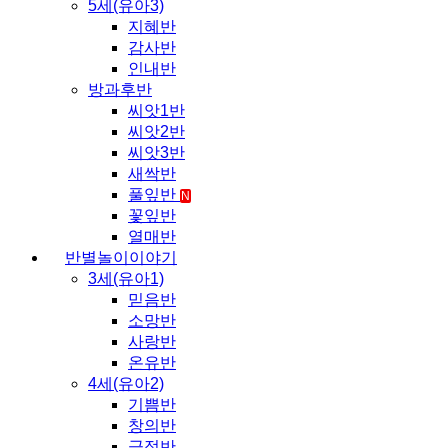
5세(유아3)
지혜반
감사반
인내반
방과후반
씨앗1반
씨앗2반
씨앗3반
새싹반
풀잎반
N
꽃잎반
열매반
반별놀이이야기
3세(유아1)
믿음반
소망반
사랑반
온유반
4세(유아2)
기쁨반
창의반
긍정반