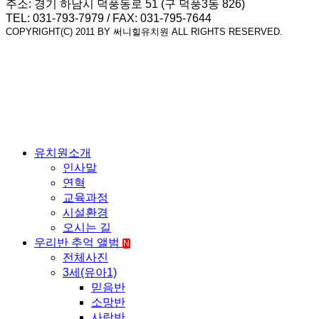
주소: 경기 하남시 덕풍동로 51 (구 덕풍3동 826)
TEL: 031-793-7979 / FAX: 031-795-7644
COPYRIGHT(C) 2011 BY 써니힐유치원 ALL RIGHTS RESERVED.
유치원소개
인사말
연혁
교육과정
시설환경
오시는 길
우리반 추억 앨범
N
전체사진
3세(유아1)
믿음반
소망반
사랑반