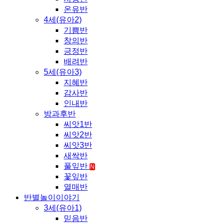
온유반
4세(유아2)
기쁨반
창의반
긍정반
배려반
5세(유아3)
지혜반
감사반
인내반
방과후반
씨앗1반
씨앗2반
씨앗3반
새싹반
풀잎반
N
꽃잎반
열매반
반별놀이이야기
3세(유아1)
믿음반