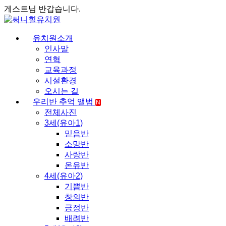
게스트님 반갑습니다.
유치원소개
인사말
연혁
교육과정
시설환경
오시는 길
우리반 추억 앨범
N
전체사진
3세(유아1)
믿음반
소망반
사랑반
온유반
4세(유아2)
기쁨반
창의반
긍정반
배려반