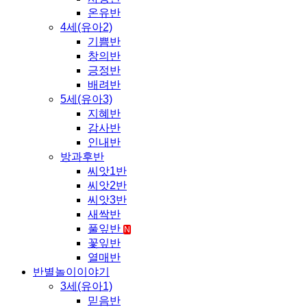
온유반
4세(유아2)
기쁨반
창의반
긍정반
배려반
5세(유아3)
지혜반
감사반
인내반
방과후반
씨앗1반
씨앗2반
씨앗3반
새싹반
풀잎반
N
꽃잎반
열매반
반별놀이이야기
3세(유아1)
믿음반