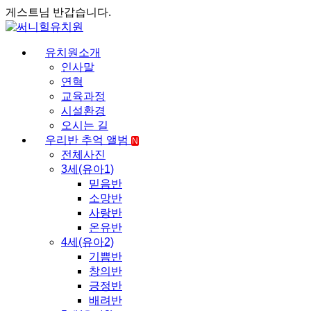
게스트님 반갑습니다.
유치원소개
인사말
연혁
교육과정
시설환경
오시는 길
우리반 추억 앨범
N
전체사진
3세(유아1)
믿음반
소망반
사랑반
온유반
4세(유아2)
기쁨반
창의반
긍정반
배려반