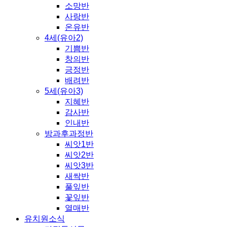
소망반
사랑반
온유반
4세(유아2)
기쁨반
창의반
긍정반
배려반
5세(유아3)
지혜반
감사반
인내반
방과후과정반
씨앗1반
씨앗2반
씨앗3반
새싹반
풀잎반
꽃잎반
열매반
유치원소식