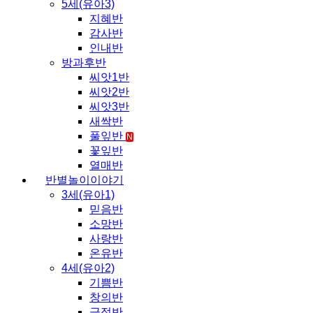
5세(유아3)
지혜반
감사반
인내반
방과후반
씨앗1반
씨앗2반
씨앗3반
새싹반
풀잎반
N
꽃잎반
열매반
반별놀이이야기
3세(유아1)
믿음반
소망반
사랑반
온유반
4세(유아2)
기쁨반
창의반
긍정반