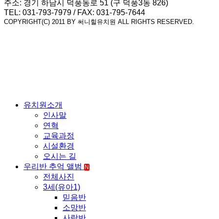
주소: 경기 하남시 덕풍동로 51 (구 덕풍3동 826)
TEL: 031-793-7979 / FAX: 031-795-7644
COPYRIGHT(C) 2011 BY 써니힐유치원 ALL RIGHTS RESERVED.
유치원소개
인사말
연혁
교육과정
시설환경
오시는 길
우리반 추억 앨범
N
전체사진
3세(유아1)
믿음반
소망반
사랑반