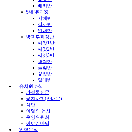
배려반
5세(유아3)
지혜반
감사반
인내반
방과후과정반
씨앗1반
씨앗2반
씨앗3반
새싹반
풀잎반
꽃잎반
열매반
유치원소식
가정통신문
공지사항(안내문)
식단
이달의 행사
운영위원회
이야기마당
입학문의