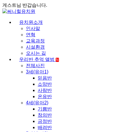
게스트님 반갑습니다.
유치원소개
인사말
연혁
교육과정
시설환경
오시는 길
우리반 추억 앨범
N
전체사진
3세(유아1)
믿음반
소망반
사랑반
온유반
4세(유아2)
기쁨반
창의반
긍정반
배려반