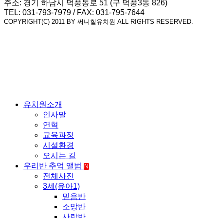
주소: 경기 하남시 덕풍동로 51 (구 덕풍3동 826)
TEL: 031-793-7979 / FAX: 031-795-7644
COPYRIGHT(C) 2011 BY 써니힐유치원 ALL RIGHTS RESERVED.
유치원소개
인사말
연혁
교육과정
시설환경
오시는 길
우리반 추억 앨범
N
전체사진
3세(유아1)
믿음반
소망반
사랑반