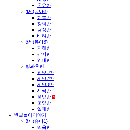
온유반
4세(유아2)
기쁨반
창의반
긍정반
배려반
5세(유아3)
지혜반
감사반
인내반
방과후반
씨앗1반
씨앗2반
씨앗3반
새싹반
풀잎반
N
꽃잎반
열매반
반별놀이이야기
3세(유아1)
믿음반