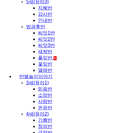
5세(유아3)
지혜반
감사반
인내반
방과후반
씨앗1반
씨앗2반
씨앗3반
새싹반
풀잎반
N
꽃잎반
열매반
반별놀이이야기
3세(유아1)
믿음반
소망반
사랑반
온유반
4세(유아2)
기쁨반
창의반
긍정반