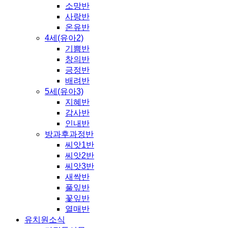
소망반
사랑반
온유반
4세(유아2)
기쁨반
창의반
긍정반
배려반
5세(유아3)
지혜반
감사반
인내반
방과후과정반
씨앗1반
씨앗2반
씨앗3반
새싹반
풀잎반
꽃잎반
열매반
유치원소식