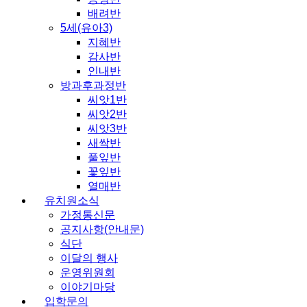
배려반
5세(유아3)
지혜반
감사반
인내반
방과후과정반
씨앗1반
씨앗2반
씨앗3반
새싹반
풀잎반
꽃잎반
열매반
유치원소식
가정통신문
공지사항(안내문)
식단
이달의 행사
운영위원회
이야기마당
입학문의