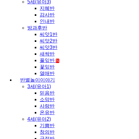
5세(유아3)
지혜반
감사반
인내반
방과후반
씨앗1반
씨앗2반
씨앗3반
새싹반
풀잎반
N
꽃잎반
열매반
반별놀이이야기
3세(유아1)
믿음반
소망반
사랑반
온유반
4세(유아2)
기쁨반
창의반
긍정반