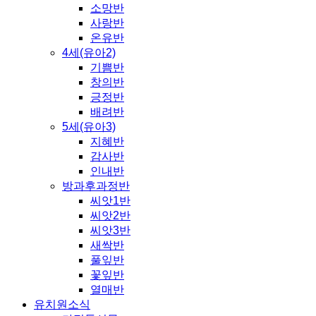
소망반
사랑반
온유반
4세(유아2)
기쁨반
창의반
긍정반
배려반
5세(유아3)
지혜반
감사반
인내반
방과후과정반
씨앗1반
씨앗2반
씨앗3반
새싹반
풀잎반
꽃잎반
열매반
유치원소식