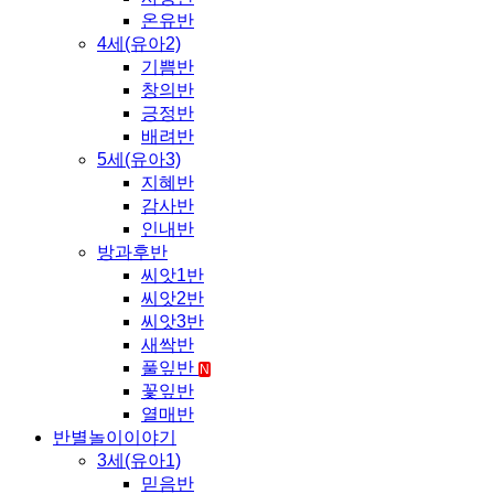
온유반
4세(유아2)
기쁨반
창의반
긍정반
배려반
5세(유아3)
지혜반
감사반
인내반
방과후반
씨앗1반
씨앗2반
씨앗3반
새싹반
풀잎반
N
꽃잎반
열매반
반별놀이이야기
3세(유아1)
믿음반