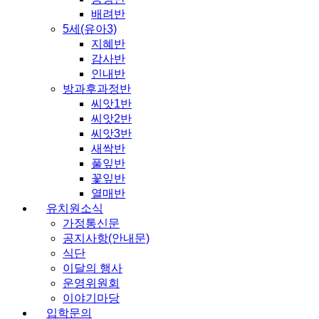
배려반
5세(유아3)
지혜반
감사반
인내반
방과후과정반
씨앗1반
씨앗2반
씨앗3반
새싹반
풀잎반
꽃잎반
열매반
유치원소식
가정통신문
공지사항(안내문)
식단
이달의 행사
운영위원회
이야기마당
입학문의