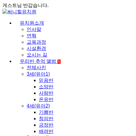
게스트님 반갑습니다.
유치원소개
인사말
연혁
교육과정
시설환경
오시는 길
우리반 추억 앨범
N
전체사진
3세(유아1)
믿음반
소망반
사랑반
온유반
4세(유아2)
기쁨반
창의반
긍정반
배려반