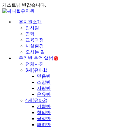
게스트님 반갑습니다.
유치원소개
인사말
연혁
교육과정
시설환경
오시는 길
우리반 추억 앨범
N
전체사진
3세(유아1)
믿음반
소망반
사랑반
온유반
4세(유아2)
기쁨반
창의반
긍정반
배려반