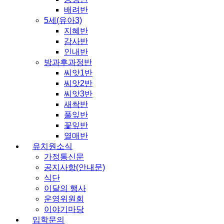
배려반
5세(유아3)
지혜반
감사반
인내반
방과후과정반
씨앗1반
씨앗2반
씨앗3반
새싹반
풀잎반
꽃잎반
열매반
유치원소식
가정통신문
공지사항(안내문)
식단
이달의 행사
운영위원회
이야기마당
입학문의