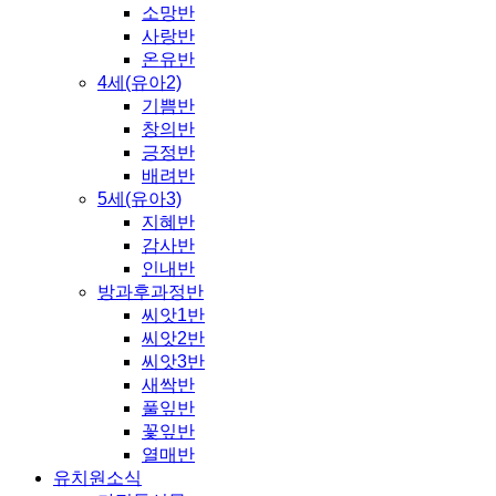
소망반
사랑반
온유반
4세(유아2)
기쁨반
창의반
긍정반
배려반
5세(유아3)
지혜반
감사반
인내반
방과후과정반
씨앗1반
씨앗2반
씨앗3반
새싹반
풀잎반
꽃잎반
열매반
유치원소식