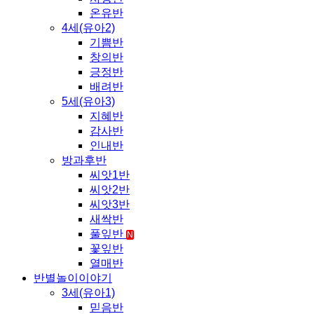
온유반
4세(유아2)
기쁨반
창의반
긍정반
배려반
5세(유아3)
지혜반
감사반
인내반
방과후반
씨앗1반
씨앗2반
씨앗3반
새싹반
풀잎반
N
꽃잎반
열매반
반별놀이이야기
3세(유아1)
믿음반