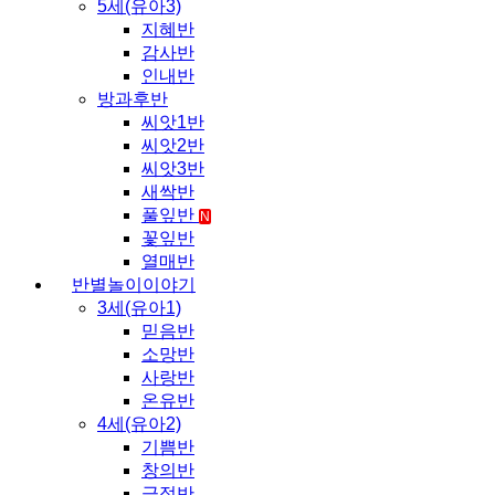
5세(유아3)
지혜반
감사반
인내반
방과후반
씨앗1반
씨앗2반
씨앗3반
새싹반
풀잎반
N
꽃잎반
열매반
반별놀이이야기
3세(유아1)
믿음반
소망반
사랑반
온유반
4세(유아2)
기쁨반
창의반
긍정반