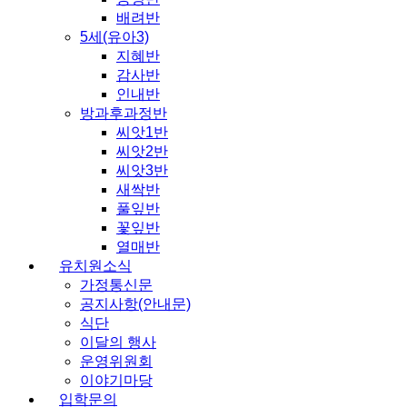
배려반
5세(유아3)
지혜반
감사반
인내반
방과후과정반
씨앗1반
씨앗2반
씨앗3반
새싹반
풀잎반
꽃잎반
열매반
유치원소식
가정통신문
공지사항(안내문)
식단
이달의 행사
운영위원회
이야기마당
입학문의