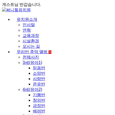
게스트님 반갑습니다.
유치원소개
인사말
연혁
교육과정
시설환경
오시는 길
우리반 추억 앨범
N
전체사진
3세(유아1)
믿음반
소망반
사랑반
온유반
4세(유아2)
기쁨반
창의반
긍정반
배려반