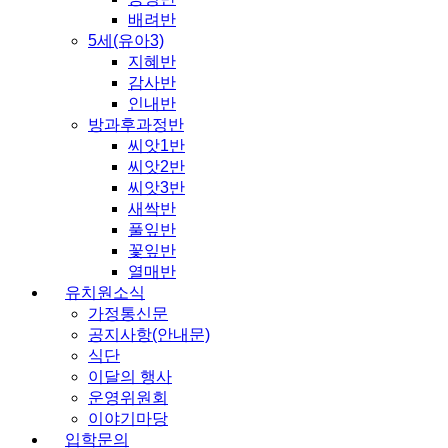
배려반
5세(유아3)
지혜반
감사반
인내반
방과후과정반
씨앗1반
씨앗2반
씨앗3반
새싹반
풀잎반
꽃잎반
열매반
유치원소식
가정통신문
공지사항(안내문)
식단
이달의 행사
운영위원회
이야기마당
입학문의