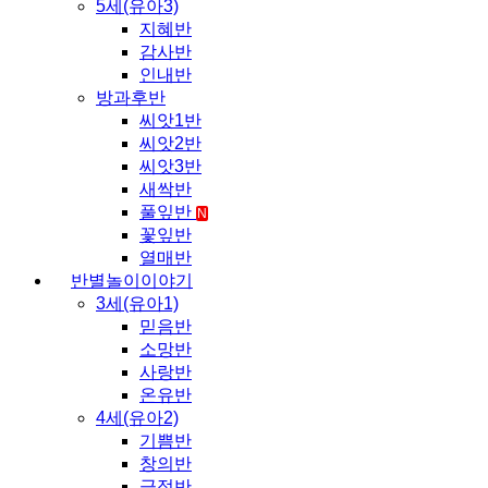
5세(유아3)
지혜반
감사반
인내반
방과후반
씨앗1반
씨앗2반
씨앗3반
새싹반
풀잎반
N
꽃잎반
열매반
반별놀이이야기
3세(유아1)
믿음반
소망반
사랑반
온유반
4세(유아2)
기쁨반
창의반
긍정반