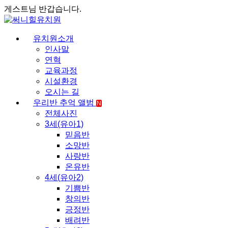
게스트님 반갑습니다.
유치원소개
인사말
연혁
교육과정
시설환경
오시는 길
우리반 추억 앨범
N
전체사진
3세(유아1)
믿음반
소망반
사랑반
온유반
4세(유아2)
기쁨반
창의반
긍정반
배려반