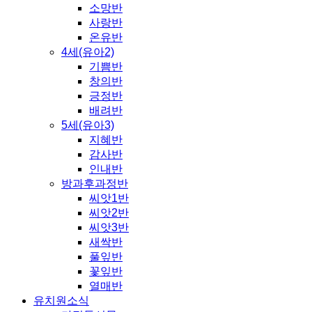
소망반
사랑반
온유반
4세(유아2)
기쁨반
창의반
긍정반
배려반
5세(유아3)
지혜반
감사반
인내반
방과후과정반
씨앗1반
씨앗2반
씨앗3반
새싹반
풀잎반
꽃잎반
열매반
유치원소식