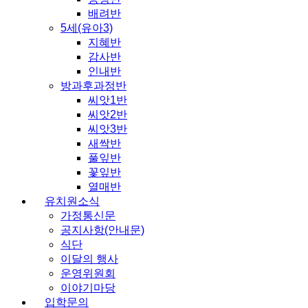
배려반
5세(유아3)
지혜반
감사반
인내반
방과후과정반
씨앗1반
씨앗2반
씨앗3반
새싹반
풀잎반
꽃잎반
열매반
유치원소식
가정통신문
공지사항(안내문)
식단
이달의 행사
운영위원회
이야기마당
입학문의