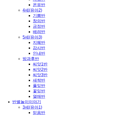
온유반
4세(유아2)
기쁨반
창의반
긍정반
배려반
5세(유아3)
지혜반
감사반
인내반
방과후반
씨앗1반
씨앗2반
씨앗3반
새싹반
풀잎반
꽃잎반
열매반
반별놀이이야기
3세(유아1)
믿음반