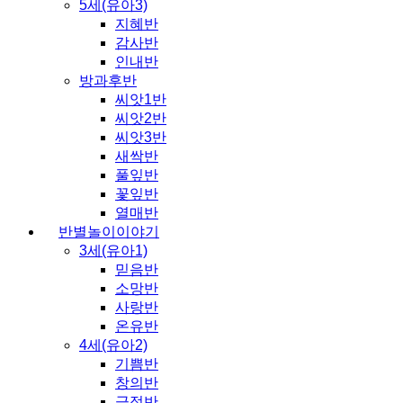
5세(유아3)
지혜반
감사반
인내반
방과후반
씨앗1반
씨앗2반
씨앗3반
새싹반
풀잎반
꽃잎반
열매반
반별놀이이야기
3세(유아1)
믿음반
소망반
사랑반
온유반
4세(유아2)
기쁨반
창의반
긍정반