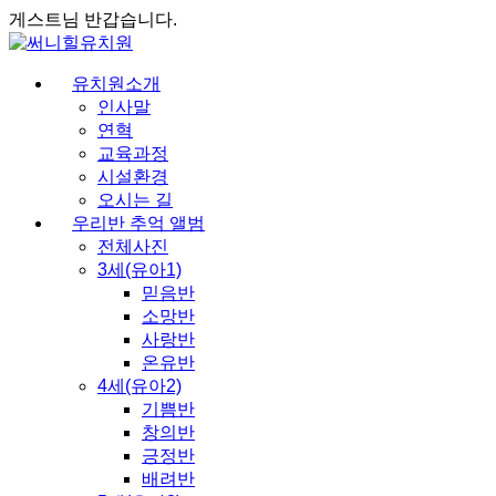
게스트님 반갑습니다.
유치원소개
인사말
연혁
교육과정
시설환경
오시는 길
우리반 추억 앨범
전체사진
3세(유아1)
믿음반
소망반
사랑반
온유반
4세(유아2)
기쁨반
창의반
긍정반
배려반