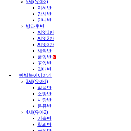
5세(유아3)
지혜반
감사반
인내반
방과후반
씨앗1반
씨앗2반
씨앗3반
새싹반
풀잎반
N
꽃잎반
열매반
반별놀이이야기
3세(유아1)
믿음반
소망반
사랑반
온유반
4세(유아2)
기쁨반
창의반
긍정반