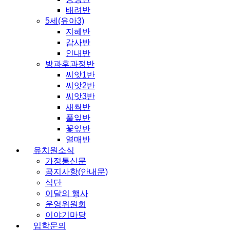
배려반
5세(유아3)
지혜반
감사반
인내반
방과후과정반
씨앗1반
씨앗2반
씨앗3반
새싹반
풀잎반
꽃잎반
열매반
유치원소식
가정통신문
공지사항(안내문)
식단
이달의 행사
운영위원회
이야기마당
입학문의