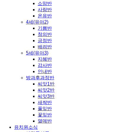
소망반
사랑반
온유반
4세(유아2)
기쁨반
창의반
긍정반
배려반
5세(유아3)
지혜반
감사반
인내반
방과후과정반
씨앗1반
씨앗2반
씨앗3반
새싹반
풀잎반
꽃잎반
열매반
유치원소식