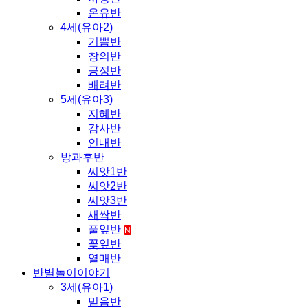
온유반
4세(유아2)
기쁨반
창의반
긍정반
배려반
5세(유아3)
지혜반
감사반
인내반
방과후반
씨앗1반
씨앗2반
씨앗3반
새싹반
풀잎반
N
꽃잎반
열매반
반별놀이이야기
3세(유아1)
믿음반