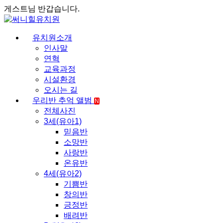
게스트님 반갑습니다.
유치원소개
인사말
연혁
교육과정
시설환경
오시는 길
우리반 추억 앨범
N
전체사진
3세(유아1)
믿음반
소망반
사랑반
온유반
4세(유아2)
기쁨반
창의반
긍정반
배려반