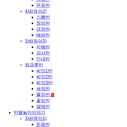
온유반
4세(유아2)
기쁨반
창의반
긍정반
배려반
5세(유아3)
지혜반
감사반
인내반
방과후반
씨앗1반
씨앗2반
씨앗3반
새싹반
풀잎반
N
꽃잎반
열매반
반별놀이이야기
3세(유아1)
믿음반