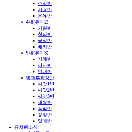
소망반
사랑반
온유반
4세(유아2)
기쁨반
창의반
긍정반
배려반
5세(유아3)
지혜반
감사반
인내반
방과후과정반
씨앗1반
씨앗2반
씨앗3반
새싹반
풀잎반
꽃잎반
열매반
유치원소식