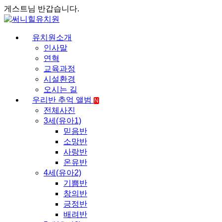
게스트님 반갑습니다.
유치원소개
인사말
연혁
교육과정
시설환경
오시는 길
우리반 추억 앨범
N
전체사진
3세(유아1)
믿음반
소망반
사랑반
온유반
4세(유아2)
기쁨반
창의반
긍정반
배려반