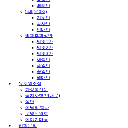
배려반
5세(유아3)
지혜반
감사반
인내반
방과후과정반
씨앗1반
씨앗2반
씨앗3반
새싹반
풀잎반
꽃잎반
열매반
유치원소식
가정통신문
공지사항(안내문)
식단
이달의 행사
운영위원회
이야기마당
입학문의