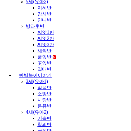
5세(유아3)
지혜반
감사반
인내반
방과후반
씨앗1반
씨앗2반
씨앗3반
새싹반
풀잎반
N
꽃잎반
열매반
반별놀이이야기
3세(유아1)
믿음반
소망반
사랑반
온유반
4세(유아2)
기쁨반
창의반
긍정반