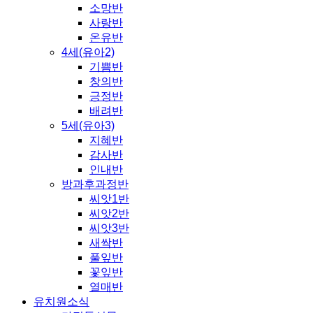
소망반
사랑반
온유반
4세(유아2)
기쁨반
창의반
긍정반
배려반
5세(유아3)
지혜반
감사반
인내반
방과후과정반
씨앗1반
씨앗2반
씨앗3반
새싹반
풀잎반
꽃잎반
열매반
유치원소식