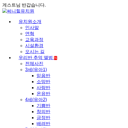
게스트님 반갑습니다.
유치원소개
인사말
연혁
교육과정
시설환경
오시는 길
우리반 추억 앨범
N
전체사진
3세(유아1)
믿음반
소망반
사랑반
온유반
4세(유아2)
기쁨반
창의반
긍정반
배려반