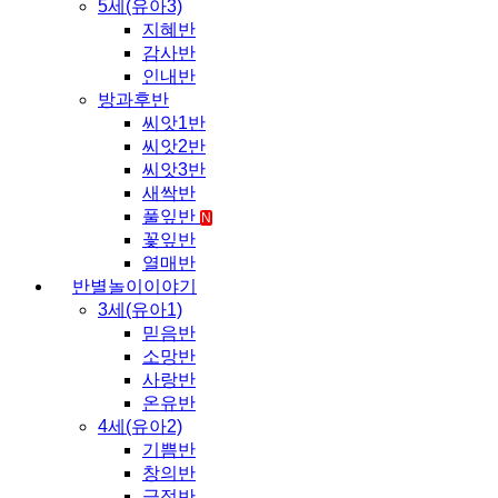
5세(유아3)
지혜반
감사반
인내반
방과후반
씨앗1반
씨앗2반
씨앗3반
새싹반
풀잎반
N
꽃잎반
열매반
반별놀이이야기
3세(유아1)
믿음반
소망반
사랑반
온유반
4세(유아2)
기쁨반
창의반
긍정반