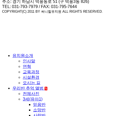
주소: 경기 하남시 덕풍동로 51 (구 덕풍3동 826)
TEL: 031-793-7979 / FAX: 031-795-7644
COPYRIGHT(C) 2011 BY 써니힐유치원 ALL RIGHTS RESERVED.
유치원소개
인사말
연혁
교육과정
시설환경
오시는 길
우리반 추억 앨범
N
전체사진
3세(유아1)
믿음반
소망반
사랑반