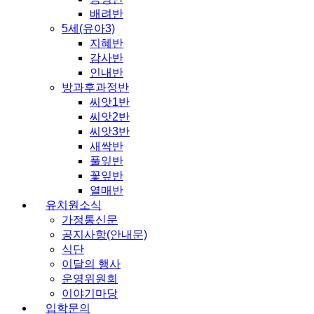
배려반
5세(유아3)
지혜반
감사반
인내반
방과후과정반
씨앗1반
씨앗2반
씨앗3반
새싹반
풀잎반
꽃잎반
열매반
유치원소식
가정통신문
공지사항(안내문)
식단
이달의 행사
운영위원회
이야기마당
입학문의