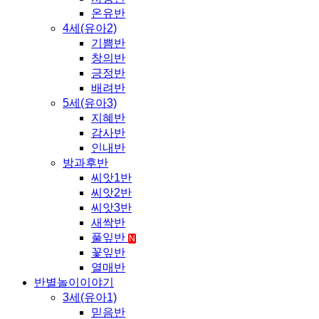
온유반
4세(유아2)
기쁨반
창의반
긍정반
배려반
5세(유아3)
지혜반
감사반
인내반
방과후반
씨앗1반
씨앗2반
씨앗3반
새싹반
풀잎반
N
꽃잎반
열매반
반별놀이이야기
3세(유아1)
믿음반