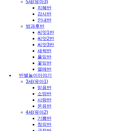
5세(유아3)
지혜반
감사반
인내반
방과후반
씨앗1반
씨앗2반
씨앗3반
새싹반
풀잎반
꽃잎반
열매반
반별놀이이야기
3세(유아1)
믿음반
소망반
사랑반
온유반
4세(유아2)
기쁨반
창의반
긍정반