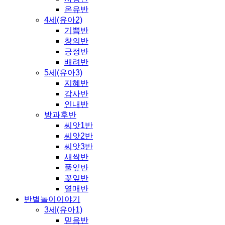
온유반
4세(유아2)
기쁨반
창의반
긍정반
배려반
5세(유아3)
지혜반
감사반
인내반
방과후반
씨앗1반
씨앗2반
씨앗3반
새싹반
풀잎반
꽃잎반
열매반
반별놀이이야기
3세(유아1)
믿음반