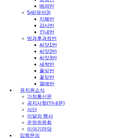
배려반
5세(유아3)
지혜반
감사반
인내반
방과후과정반
씨앗1반
씨앗2반
씨앗3반
새싹반
풀잎반
꽃잎반
열매반
유치원소식
가정통신문
공지사항(안내문)
식단
이달의 행사
운영위원회
이야기마당
입학문의