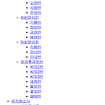
소망반
사랑반
온유반
4세(유아2)
기쁨반
창의반
긍정반
배려반
5세(유아3)
지혜반
감사반
인내반
방과후과정반
씨앗1반
씨앗2반
씨앗3반
새싹반
풀잎반
꽃잎반
열매반
유치원소식