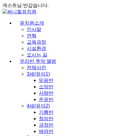
게스트님 반갑습니다.
유치원소개
인사말
연혁
교육과정
시설환경
오시는 길
우리반 추억 앨범
전체사진
3세(유아1)
믿음반
소망반
사랑반
온유반
4세(유아2)
기쁨반
창의반
긍정반
배려반