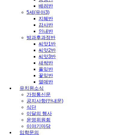
배려반
5세(유아3)
지혜반
감사반
인내반
방과후과정반
씨앗1반
씨앗2반
씨앗3반
새싹반
풀잎반
꽃잎반
열매반
유치원소식
가정통신문
공지사항(안내문)
식단
이달의 행사
운영위원회
이야기마당
입학문의