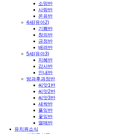
소망반
사랑반
온유반
4세(유아2)
기쁨반
창의반
긍정반
배려반
5세(유아3)
지혜반
감사반
인내반
방과후과정반
씨앗1반
씨앗2반
씨앗3반
새싹반
풀잎반
꽃잎반
열매반
유치원소식