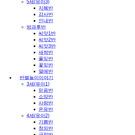
5세(유아3)
지혜반
감사반
인내반
방과후반
씨앗1반
씨앗2반
씨앗3반
새싹반
풀잎반
꽃잎반
열매반
반별놀이이야기
3세(유아1)
믿음반
소망반
사랑반
온유반
4세(유아2)
기쁨반
창의반
긍정반