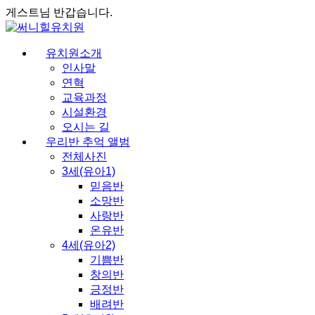
게스트님 반갑습니다.
유치원소개
인사말
연혁
교육과정
시설환경
오시는 길
우리반 추억 앨범
전체사진
3세(유아1)
믿음반
소망반
사랑반
온유반
4세(유아2)
기쁨반
창의반
긍정반
배려반