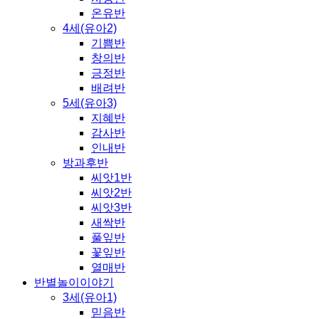
온유반
4세(유아2)
기쁨반
창의반
긍정반
배려반
5세(유아3)
지혜반
감사반
인내반
방과후반
씨앗1반
씨앗2반
씨앗3반
새싹반
풀잎반
꽃잎반
열매반
반별놀이이야기
3세(유아1)
믿음반