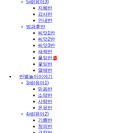
5세(유아3)
지혜반
감사반
인내반
방과후반
씨앗1반
씨앗2반
씨앗3반
새싹반
풀잎반
N
꽃잎반
열매반
반별놀이이야기
3세(유아1)
믿음반
소망반
사랑반
온유반
4세(유아2)
기쁨반
창의반
긍정반