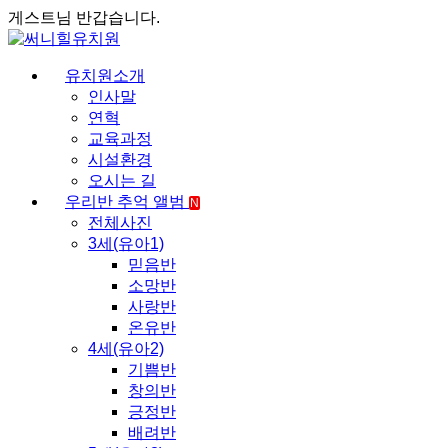
게스트님 반갑습니다.
유치원소개
인사말
연혁
교육과정
시설환경
오시는 길
우리반 추억 앨범
N
전체사진
3세(유아1)
믿음반
소망반
사랑반
온유반
4세(유아2)
기쁨반
창의반
긍정반
배려반