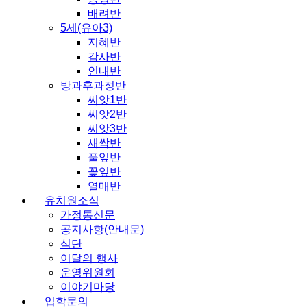
배려반
5세(유아3)
지혜반
감사반
인내반
방과후과정반
씨앗1반
씨앗2반
씨앗3반
새싹반
풀잎반
꽃잎반
열매반
유치원소식
가정통신문
공지사항(안내문)
식단
이달의 행사
운영위원회
이야기마당
입학문의