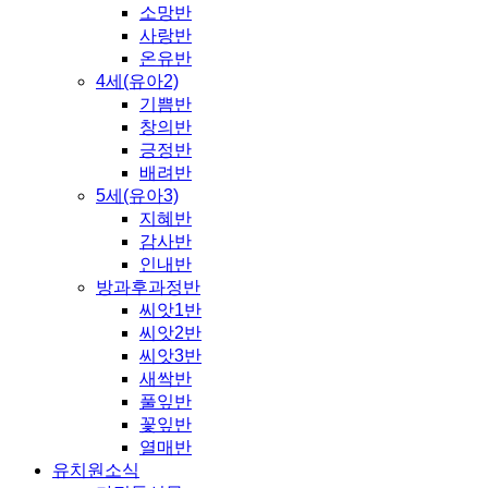
소망반
사랑반
온유반
4세(유아2)
기쁨반
창의반
긍정반
배려반
5세(유아3)
지혜반
감사반
인내반
방과후과정반
씨앗1반
씨앗2반
씨앗3반
새싹반
풀잎반
꽃잎반
열매반
유치원소식