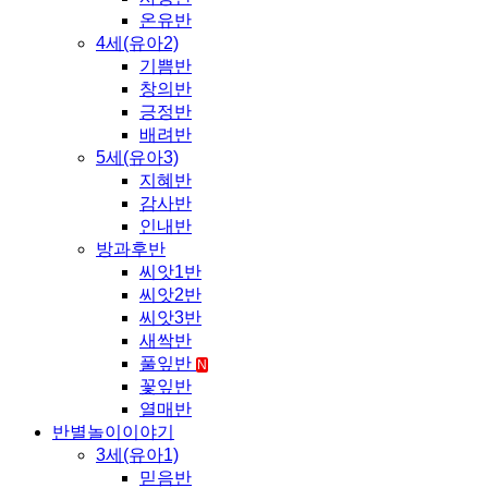
온유반
4세(유아2)
기쁨반
창의반
긍정반
배려반
5세(유아3)
지혜반
감사반
인내반
방과후반
씨앗1반
씨앗2반
씨앗3반
새싹반
풀잎반
N
꽃잎반
열매반
반별놀이이야기
3세(유아1)
믿음반