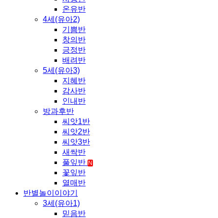
온유반
4세(유아2)
기쁨반
창의반
긍정반
배려반
5세(유아3)
지혜반
감사반
인내반
방과후반
씨앗1반
씨앗2반
씨앗3반
새싹반
풀잎반
N
꽃잎반
열매반
반별놀이이야기
3세(유아1)
믿음반