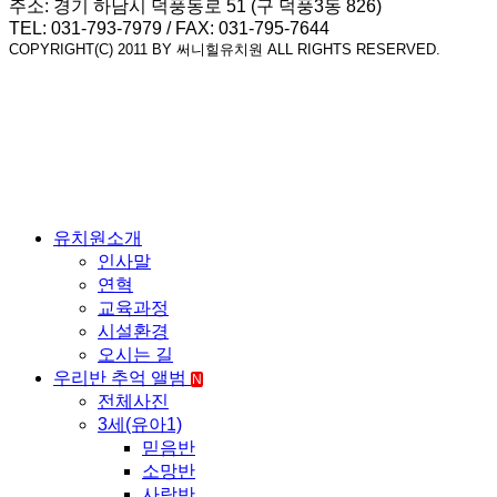
주소: 경기 하남시 덕풍동로 51 (구 덕풍3동 826)
TEL: 031-793-7979 / FAX: 031-795-7644
COPYRIGHT(C) 2011 BY 써니힐유치원 ALL RIGHTS RESERVED.
유치원소개
인사말
연혁
교육과정
시설환경
오시는 길
우리반 추억 앨범
N
전체사진
3세(유아1)
믿음반
소망반
사랑반