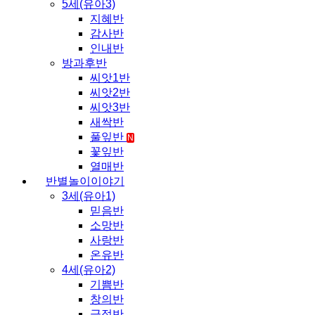
5세(유아3)
지혜반
감사반
인내반
방과후반
씨앗1반
씨앗2반
씨앗3반
새싹반
풀잎반
N
꽃잎반
열매반
반별놀이이야기
3세(유아1)
믿음반
소망반
사랑반
온유반
4세(유아2)
기쁨반
창의반
긍정반