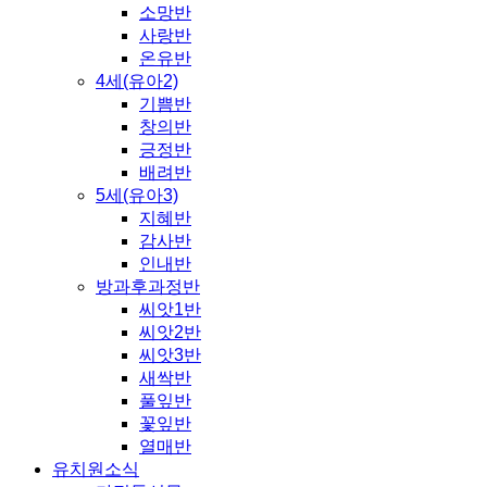
소망반
사랑반
온유반
4세(유아2)
기쁨반
창의반
긍정반
배려반
5세(유아3)
지혜반
감사반
인내반
방과후과정반
씨앗1반
씨앗2반
씨앗3반
새싹반
풀잎반
꽃잎반
열매반
유치원소식