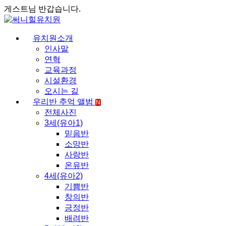
게스트님 반갑습니다.
유치원소개
인사말
연혁
교육과정
시설환경
오시는 길
우리반 추억 앨범
N
전체사진
3세(유아1)
믿음반
소망반
사랑반
온유반
4세(유아2)
기쁨반
창의반
긍정반
배려반