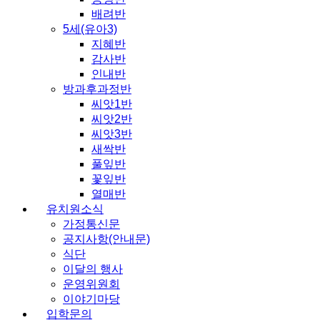
배려반
5세(유아3)
지혜반
감사반
인내반
방과후과정반
씨앗1반
씨앗2반
씨앗3반
새싹반
풀잎반
꽃잎반
열매반
유치원소식
가정통신문
공지사항(안내문)
식단
이달의 행사
운영위원회
이야기마당
입학문의