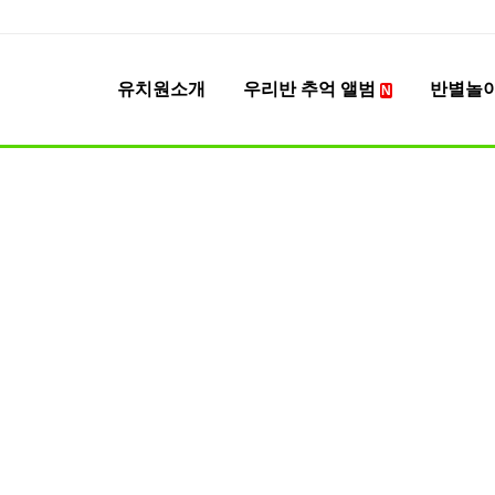
유치원소개
우리반 추억 앨범
반별놀
N