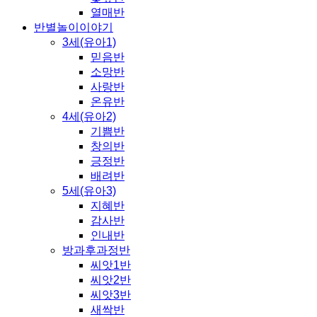
열매반
반별놀이이야기
3세(유아1)
믿음반
소망반
사랑반
온유반
4세(유아2)
기쁨반
창의반
긍정반
배려반
5세(유아3)
지혜반
감사반
인내반
방과후과정반
씨앗1반
씨앗2반
씨앗3반
새싹반