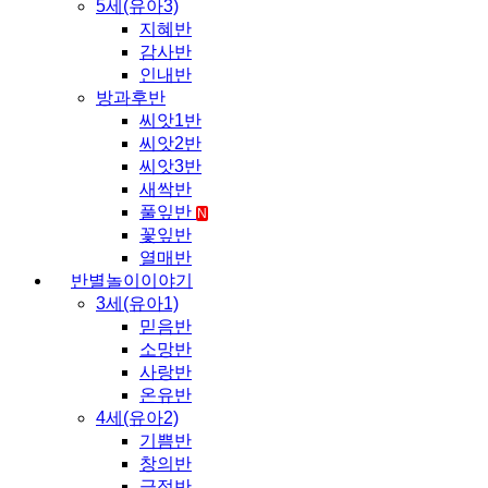
5세(유아3)
지혜반
감사반
인내반
방과후반
씨앗1반
씨앗2반
씨앗3반
새싹반
풀잎반
N
꽃잎반
열매반
반별놀이이야기
3세(유아1)
믿음반
소망반
사랑반
온유반
4세(유아2)
기쁨반
창의반
긍정반