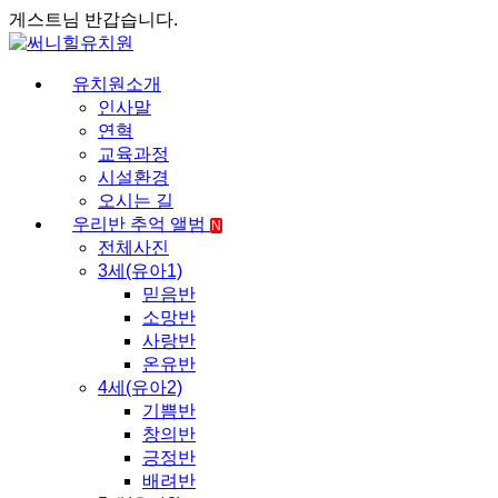
게스트님 반갑습니다.
유치원소개
인사말
연혁
교육과정
시설환경
오시는 길
우리반 추억 앨범
N
전체사진
3세(유아1)
믿음반
소망반
사랑반
온유반
4세(유아2)
기쁨반
창의반
긍정반
배려반