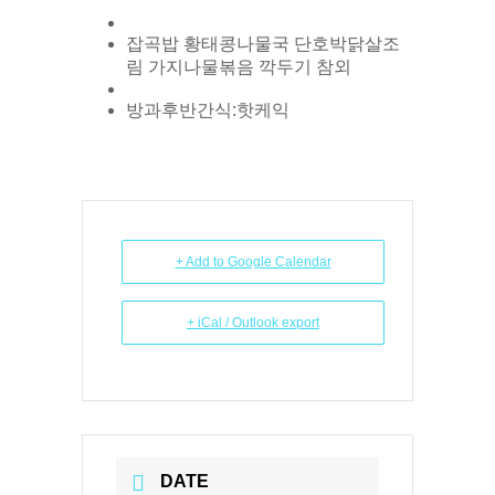
잡곡밥 황태콩나물국 단호박닭살조
림 가지나물볶음 깍두기 참외
방과후반간식:핫케익
+ Add to Google Calendar
+ iCal / Outlook export
DATE