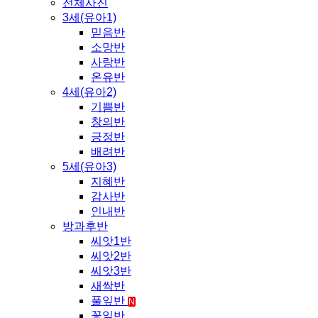
전체사진
3세(유아1)
믿음반
소망반
사랑반
온유반
4세(유아2)
기쁨반
창의반
긍정반
배려반
5세(유아3)
지혜반
감사반
인내반
방과후반
씨앗1반
씨앗2반
씨앗3반
새싹반
풀잎반
N
꽃잎반