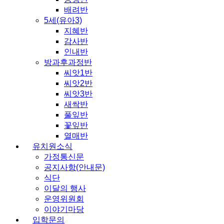
배려반
5세(유아3)
지혜반
감사반
인내반
방과후과정반
씨앗1반
씨앗2반
씨앗3반
새싹반
풀잎반
꽃잎반
열매반
유치원소식
가정통신문
공지사항(안내문)
식단
이달의 행사
운영위원회
이야기마당
입학문의