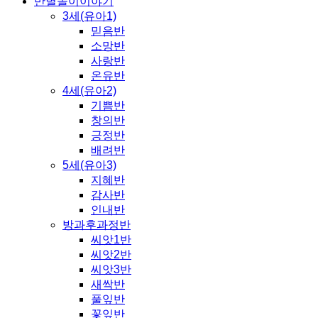
반별놀이이야기
3세(유아1)
믿음반
소망반
사랑반
온유반
4세(유아2)
기쁨반
창의반
긍정반
배려반
5세(유아3)
지혜반
감사반
인내반
방과후과정반
씨앗1반
씨앗2반
씨앗3반
새싹반
풀잎반
꽃잎반