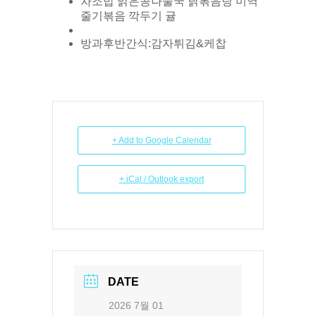
차조밥 맑은콩나물국 닭볶음탕 미역
줄기볶음 깍두기 귤
방과후반간식:감자튀김&케찹
+ Add to Google Calendar
+ iCal / Outlook export
DATE
2026 7월 01