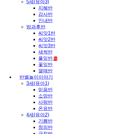
5세(유아3)
지혜반
감사반
인내반
방과후반
씨앗1반
씨앗2반
씨앗3반
새싹반
풀잎반
N
꽃잎반
열매반
반별놀이이야기
3세(유아1)
믿음반
소망반
사랑반
온유반
4세(유아2)
기쁨반
창의반
긍정반