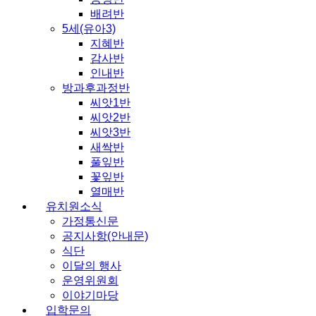
배려반
5세(유아3)
지혜반
감사반
인내반
방과후과정반
씨앗1반
씨앗2반
씨앗3반
새싹반
풀잎반
꽃잎반
열매반
유치원소식
가정통신문
공지사항(안내문)
식단
이달의 행사
운영위원회
이야기마당
입학문의