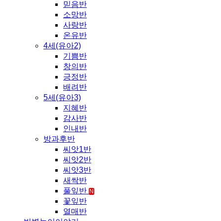
믿음반
소망반
사랑반
온유반
4세(유아2)
기쁨반
창의반
긍정반
배려반
5세(유아3)
지혜반
감사반
인내반
방과후반
씨앗1반
씨앗2반
씨앗3반
새싹반
풀잎반
N
꽃잎반
열매반