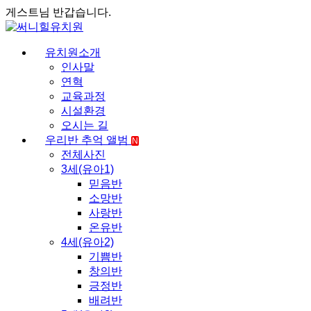
게스트님 반갑습니다.
유치원소개
인사말
연혁
교육과정
시설환경
오시는 길
우리반 추억 앨범
N
전체사진
3세(유아1)
믿음반
소망반
사랑반
온유반
4세(유아2)
기쁨반
창의반
긍정반
배려반