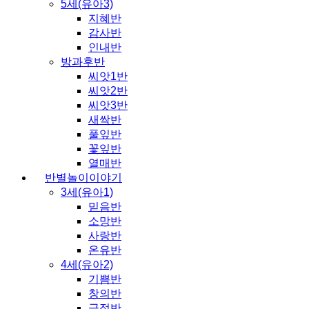
5세(유아3)
지혜반
감사반
인내반
방과후반
씨앗1반
씨앗2반
씨앗3반
새싹반
풀잎반
꽃잎반
열매반
반별놀이이야기
3세(유아1)
믿음반
소망반
사랑반
온유반
4세(유아2)
기쁨반
창의반
긍정반