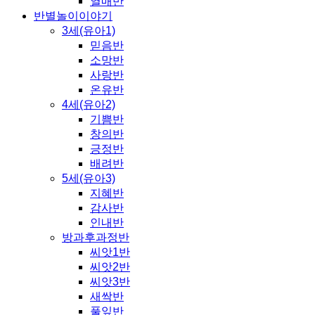
열매반
반별놀이이야기
3세(유아1)
믿음반
소망반
사랑반
온유반
4세(유아2)
기쁨반
창의반
긍정반
배려반
5세(유아3)
지혜반
감사반
인내반
방과후과정반
씨앗1반
씨앗2반
씨앗3반
새싹반
풀잎반