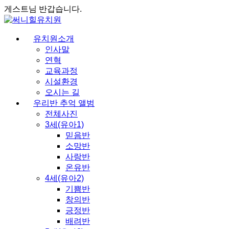
게스트님 반갑습니다.
유치원소개
인사말
연혁
교육과정
시설환경
오시는 길
우리반 추억 앨범
전체사진
3세(유아1)
믿음반
소망반
사랑반
온유반
4세(유아2)
기쁨반
창의반
긍정반
배려반