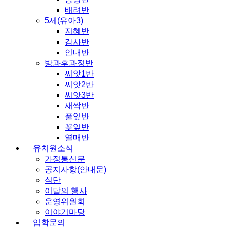
배려반
5세(유아3)
지혜반
감사반
인내반
방과후과정반
씨앗1반
씨앗2반
씨앗3반
새싹반
풀잎반
꽃잎반
열매반
유치원소식
가정통신문
공지사항(안내문)
식단
이달의 행사
운영위원회
이야기마당
입학문의