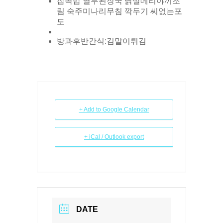
잡곡밥 열무된장국 닭살데리야끼조
림 숙주미나리무침 깍두기 씨없는포
도
방과후반간식:김말이튀김
+ Add to Google Calendar
+ iCal / Outlook export
DATE