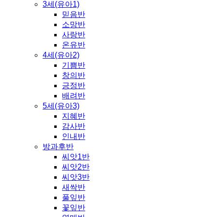
3세(유아1)
믿음반
소망반
사랑반
온유반
4세(유아2)
기쁨반
창의반
긍정반
배려반
5세(유아3)
지혜반
감사반
인내반
방과후반
씨앗1반
씨앗2반
씨앗3반
새싹반
풀잎반
꽃잎반