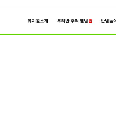
유치원소개
우리반 추억 앨범
반별놀
N